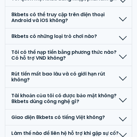
8kbets có thể truy cập trên điện thoại
Android và iOS không?
8kbets có những loại trò chơi nào?
Tôi có thể nạp tiền bằng phương thức nào?
Có hỗ trợ VND không?
Rút tiền mất bao lâu và có giới hạn rút
không?
Tài khoản của tôi có được bảo mật không?
8kbets dùng công nghệ gì?
Giao diện 8kbets có tiếng Việt không?
Làm thế nào để liên hệ hỗ trợ khi gặp sự cố?